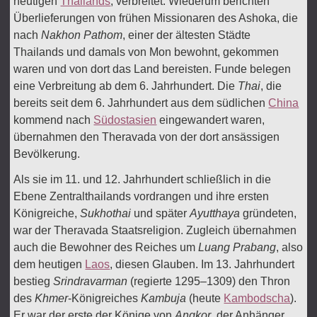
heutigen
Thailands
, verbreitet. Wiederum berichten
Überlieferungen von frühen Missionaren des Ashoka, die
nach
Nakhon Pathom
, einer der ältesten Städte
Thailands und damals von Mon bewohnt, gekommen
waren und von dort das Land bereisten. Funde belegen
eine Verbreitung ab dem 6. Jahrhundert. Die
Thai
, die
bereits seit dem 6. Jahrhundert aus dem südlichen
China
kommend nach
Südostasien
eingewandert waren,
übernahmen den Theravada von der dort ansässigen
Bevölkerung.
Als sie im 11. und 12. Jahrhundert schließlich in die
Ebene Zentralthailands vordrangen und ihre ersten
Königreiche,
Sukhothai
und später
Ayutthaya
gründeten,
war der Theravada Staatsreligion. Zugleich übernahmen
auch die Bewohner des Reiches um
Luang Prabang
, also
dem heutigen
Laos
, diesen Glauben. Im 13. Jahrhundert
bestieg
Srindravarman
(regierte 1295–1309) den Thron
des
Khmer
-Königreiches
Kambuja
(heute
Kambodscha
).
Er war der erste der Könige von
Angkor
, der Anhänger