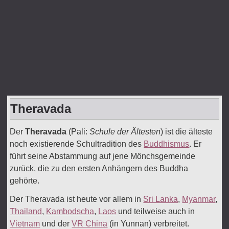
Theravada
Der
Theravada
(Pali:
Schule der Ältesten
) ist die älteste
noch existierende Schultradition des
Buddhismus
. Er
führt seine Abstammung auf jene Mönchsgemeinde
zurück, die zu den ersten Anhängern des Buddha
gehörte.
Der Theravada ist heute vor allem in
Sri Lanka
,
Myanmar
,
Thailand
,
Kambodscha
,
Laos
und teilweise auch in
Vietnam
und der
VR China
(in Yunnan) verbreitet.