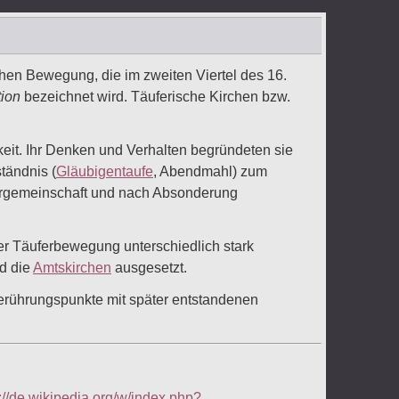
ichen Bewegung, die im zweiten Viertel des 16.
tion
bezeichnet wird. Täuferische Kirchen bzw.
keit. Ihr Denken und Verhalten begründeten sie
tändnis (
Gläubigentaufe
, Abendmahl) zum
ergemeinschaft und nach Absonderung
r Täuferbewegung unterschiedlich stark
nd die
Amtskirchen
ausgesetzt.
erührungspunkte mit später entstandenen
://de.wikipedia.org/w/index.php?