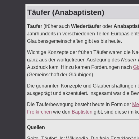
Täufer (Anabaptisten)
Täufer
(früher auch
Wiedertäufer
oder
Anabaptis
Jahrhunderts in verschiedenen Teilen Europas entst
Glaubensgemeinschaften gibt es bis heute.
Wichtige Konzepte der frühen Täufer waren die Nach
ganz aus der wortgetreuen Auslegung des
Neuen 
Ausdruck kam. Hinzu kamen Forderungen nach
Gl
(Gemeinschaft der Gläubigen).
Die genannten Konzepte und Glaubenshaltungen bz
ausgeprägt und akzentuiert. Insgesamt war die Bew
Die Täuferbewegung besteht heute in Form der
Me
Freikirchen
wie den
Baptisten
gibt, sind diese im 
Quellen
Seite „Täufer“. In: Wikipedia, Die freie Enzyklop