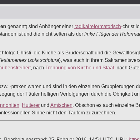
ten
genannt) sind Anhänger einer
radikalreformatorisch
-christl
anden ist und die nicht selten als der
linke Flügel der Reforma
folge Christi, die Kirche als Bruderschaft und die Gewaltlosig
Testamentes
(
sola scriptura
), was auch in ihrem Sakramentsvers
aubensfreiheit
, nach
Trennung von Kirche und Staat
, nach Güt
w. -praxen waren und sind in den einzelnen Gruppierungen de
egung der Täufer heftigen Verfolgungen durch die Obrigkeit u
nnoniten
,
Hutterer
und
Amischen
. Obschon es auch einzelne B
konfessionellen Sinne nicht den Täufern zuzurechnen.
ädie. Bearbeitungsstand: 25. Februar 2016, 14:51 UTC. URL:
https