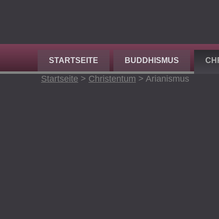
STARTSEITE
BUDDHISMUS
CH
Startseite
>
Christentum
>
Arianismus