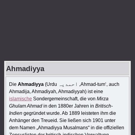
Ahmadiyya
احمدیہ
Die
Ahmadiyya
(Urdu
‚Ahmad-tum‘, auch
Ahmadija, Ahmadiyah, Ahmadiyyah) ist eine
islamische
Sondergemeinschaft, die von
Mirza
Ghulam Ahmad
in den 1880er Jahren in
Britisch-
Indien
gegründet wurde. Ab 1889 leisteten ihm die
Anhänger den Treueid. Sie ließen sich 1901 unter
dem Namen „Ahmadiyya Musalmans“ in die offiziellen
Zensuslisten der britisch-indischen Verwaltung