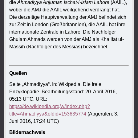
die
Ahmadiyya Anjuman Ischat-i-Islam Lahore
(AAIIL),
wobei die AMJ die AAIIL weitgehend verdrängt hat.
Die derzeitige Hauptverwaltung der AMJ befindet sich
zur Zeit in London (Großbritannien), die AAIIL hat ihre
internationale Zentrale in Lahore. Die Nachfolger
Ghulam Ahmads werden von der AMJ als Khalifat ul-
Massih (Nachfolger des Messias) bezeichnet.
Quellen
Seite „Ahmadiyya“. In: Wikipedia, Die freie
Enzyklopädie. Bearbeitungsstand: 20. April 2016,
05:13 UTC. URL:
https://de.wikipedia.org/w/index.php?
title=Ahmadiyya&oldid=153635774
(Abgerufen: 3.
Juni 2016, 17:24 UTC)
Bildernachweis