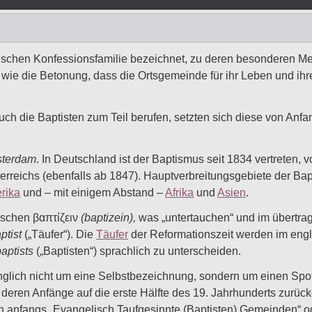
ischen Konfessionsfamilie bezeichnet, zu deren besonderen Me
ie die Betonung, dass die Ortsgemeinde für ihr Leben und ihre 
auch die Baptisten zum Teil berufen, setzten sich diese von An
terdam
. In Deutschland ist der Baptismus seit 1834 vertreten, 
erreichs (ebenfalls ab 1847). Hauptverbreitungsgebiete der Bap
rika
und – mit einigem Abstand –
Afrika
und
Asien
.
hischen βαπτίζειν
(baptizein),
was „untertauchen“ und im übertrag
ptist
(„Täufer“). Die
Täufer
der Reformationszeit werden im eng
aptists
(„Baptisten“) sprachlich zu unterscheiden.
nglich nicht um eine Selbstbezeichnung, sondern um einen Spo
eren Anfänge auf die erste Hälfte des 19. Jahrhunderts zurück
anfangs „Evangelisch Taufgesinnte (Baptisten) Gemeinden“ ode