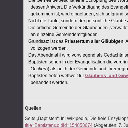
Die Gemeinde Jesu ist eine Schöpfung des Worte
dessen Antwort. Die Verkündigung des Evangel
gekommen ist, wird eingeladen, sich aufgrund s
Nicht die Taufe, sondern der persönliche Glaube 
Die örtliche Gemeinde der Glaubenden „verwaltet
an einzelne Gemeindemitglieder.
Grundsatz ist das
Priestertum aller Gläubigen
. 
vollzogen werden.
Das Abendmahl wird vorwiegend als Gedächtnis
Baptisten sehen in der Evangelisation die vordri
Oncken
)) als auch der Gemeinde und ihrer reg
Baptisten treten weltweit für
Glaubens- und Gewi
behandelt werden.
Quellen
Seite „Baptisten“. In: Wikipedia, Die freie Enzykl
title=Baptisten&oldid=154858674
(Abgerufen: 7. J