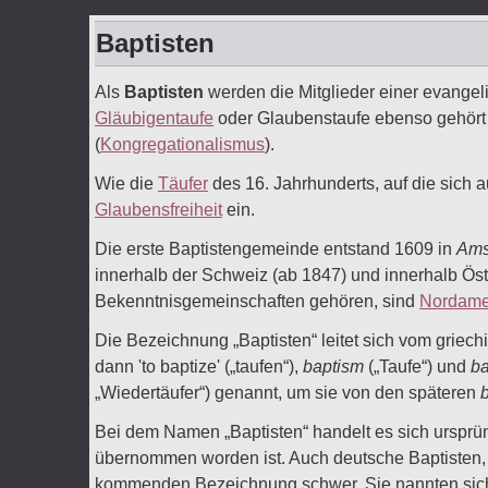
Baptisten
Als
Baptisten
werden die Mitglieder einer evangel
Gläubigentaufe
oder Glaubenstaufe ebenso gehört w
(
Kongregationalismus
).
Wie die
Täufer
des 16. Jahrhunderts, auf die sich 
Glaubensfreiheit
ein.
Die erste Baptistengemeinde entstand 1609 in
Ams
innerhalb der Schweiz (ab 1847) und innerhalb Öst
Bekenntnisgemeinschaften gehören, sind
Nordame
Die Bezeichnung „Baptisten“ leitet sich vom griec
dann 'to baptize' („taufen“),
baptism
(„Taufe“) und
ba
„Wiedertäufer“) genannt, um sie von den späteren
b
Bei dem Namen „Baptisten“ handelt es sich ursprü
übernommen worden ist. Auch deutsche Baptisten, d
kommenden Bezeichnung schwer. Sie nannten sich 