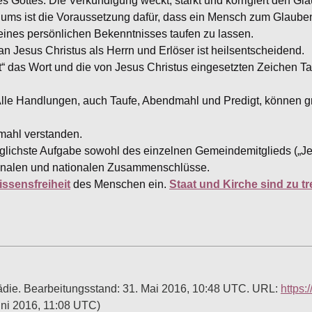
s Gottes. Die Verkündigung weckt, stärkt und korrigiert den G
iums ist die Voraussetzung dafür, dass ein Mensch zum Glaub
eines persönlichen Bekenntnisses taufen zu lassen.
an Jesus Christus als Herrn und Erlöser ist heilsentscheidend.
“ das Wort und die von Jesus Christus eingesetzten Zeichen T
Alle Handlungen, auch Taufe, Abendmahl und Predigt, können 
mahl verstanden.
nglichste Aufgabe sowohl des einzelnen Gemeindemitglieds („Jed
ionalen und nationalen Zusammenschlüsse.
ssensfreiheit
des Menschen ein.
Staat und Kirche sind zu t
opädie. Bearbeitungsstand: 31. Mai 2016, 10:48 UTC. URL:
https:
uni 2016, 11:08 UTC)