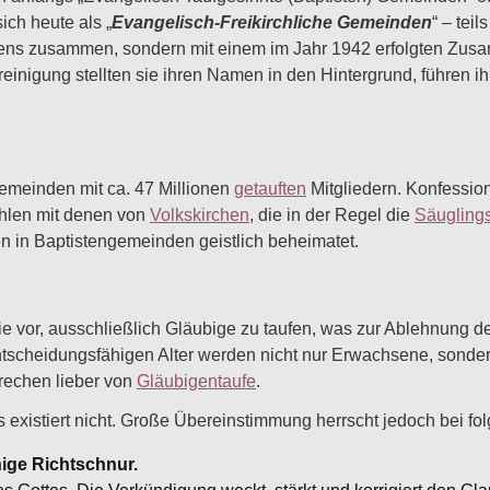
ch heute als „
Evangelisch-Freikirchliche Gemeinden
“ – tei
ens zusammen, sondern mit einem im Jahr 1942 erfolgten Zusa
inigung stellten sie ihren Namen in den Hintergrund, führen i
.
gemeinden mit ca. 47 Millionen
getauften
Mitgliedern. Konfessio
hlen mit denen von
Volkskirchen
, die in der Regel die
Säuglings
 in Baptistengemeinden geistlich beheimatet.
ie vor, ausschließlich Gläubige zu taufen, was zur Ablehnung d
ntscheidungsfähigen Alter werden nicht nur Erwachsene, sonder
rechen lieber von
Gläubigentaufe
.
 existiert nicht. Große Übereinstimmung herrscht jedoch bei fo
inige Richtschnur.