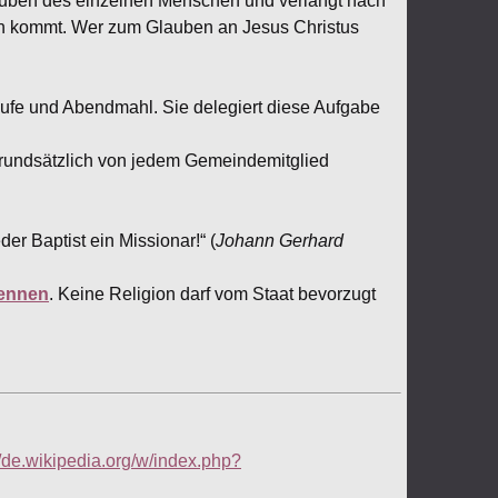
lauben des einzelnen Menschen und verlangt nach
en kommt. Wer zum Glauben an Jesus Christus
aufe und Abendmahl. Sie delegiert diese Aufgabe
grundsätzlich von jedem Gemeindemitglied
er Baptist ein Missionar!“ (
Johann Gerhard
rennen
. Keine Religion darf vom Staat bevorzugt
//de.wikipedia.org/w/index.php?