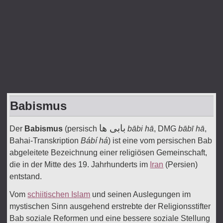
Babismus
بابی ها
Der
Babismus
(persisch
bābi hā
, DMG
bābī hā
,
Bahai-Transkription
Bábí há
) ist eine vom persischen Bab
abgeleitete Bezeichnung einer religiösen Gemeinschaft,
die in der Mitte des 19. Jahrhunderts im
Iran
(Persien)
entstand.
Vom
schiitischen Islam
und seinen Auslegungen im
mystischen Sinn ausgehend erstrebte der Religionsstifter
Bab soziale Reformen und eine bessere soziale Stellung